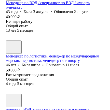
Менеджер по ВЭД / специалист по ВЭД / импорт-
менеджер
43
года
•
Была
3 августа
•
Обновлено
2 августа
40 000
₽
Не ищет работу
Общий опыт
13
лет
5
месяцев
Менеджер по логистике, менеджер по международным
морским перевозкам, менеджер по импорту
46
лет
•
Была
вчера
•
Обновлено
11 июля
50 000
₽
Рассматривает предложения
Общий опыт
4
года
5
месяцев
менеджер ВЭД, менеджер по экспорту и импорту,