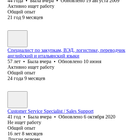
44
года
•
Была
вчера
•
Обновлено
19 августа 2009
Активно ищет работу
Общий опыт
21
год
9
месяцев
Специалист по закупкам, ВЭД, логистике, переводчик
английский и итальянский языки
57
лет
•
Была
вчера
•
Обновлено
10 июня
Активно ищет работу
Общий опыт
24
года
9
месяцев
Customer Service Specialist / Sales Support
41
год
•
Была
вчера
•
Обновлено
6 октября 2020
Не ищет работу
Общий опыт
16
лет
8
месяцев
Другие резюме