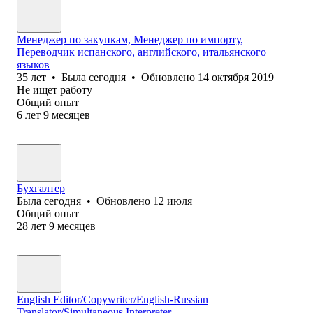
Менеджер по закупкам, Менеджер по импорту,
Переводчик испанского, английского, итальянского
языков
35
лет
•
Была
сегодня
•
Обновлено
14 октября 2019
Не ищет работу
Общий опыт
6
лет
9
месяцев
Бухгалтер
Была
сегодня
•
Обновлено
12 июля
Общий опыт
28
лет
9
месяцев
English Editor/Copywriter/English-Russian
Translator/Simultaneous Interpreter