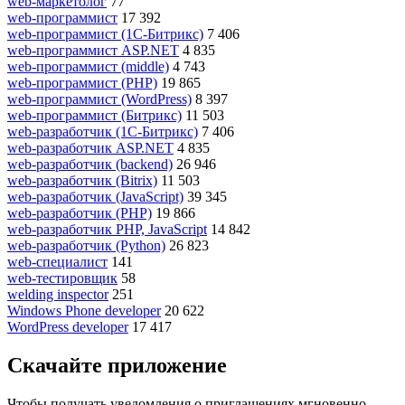
web-маркетолог
77
web-программист
17 392
web-программист (1С-Битрикс)
7 406
web-программист ASP.NET
4 835
web-программист (middle)
4 743
web-программист (PHP)
19 865
web-программист (WordPress)
8 397
web-программист (Битрикс)
11 503
web-разработчик (1С-Битрикс)
7 406
web-разработчик ASP.NET
4 835
web-разработчик (backend)
26 946
web-разработчик (Bitrix)
11 503
web-разработчик (JavaScript)
39 345
web-разработчик (PHP)
19 866
web-разработчик PHP, JavaScript
14 842
web-разработчик (Python)
26 823
web-специалист
141
web-тестировщик
58
welding inspector
251
Windows Phone developer
20 622
WordPress developer
17 417
Скачайте приложение
Чтобы получать уведомления о приглашениях мгновенно