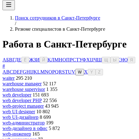
Поиск сотрудников в Санкт-Петербурге
/
Резюме специалистов в Санкт-Петербурге
Работа в Санкт-Петербурге
А
Б
В
Г
Д
Е
Ж
З
И
К
Л
М
Н
О
П
Р
С
Т
У
Ф
Х
Ц
Ч
Ш
Э
Ю
Ё
Й
Щ
Ы
Я
#
A
B
C
D
E
F
G
H
I
J
K
L
M
N
O
P
Q
R
S
T
U
V
X
W
Y
Z
waiter
295 210
warehouse manager
52 117
warehouse supervisor
1 355
web developer
151 693
web developer PHP
22 556
web-project manager
43 945
web UI designer
10 802
web UI-дизайнер
8 699
web-администратор
199
web-дизайнер в офис
5 872
web-инженер
165