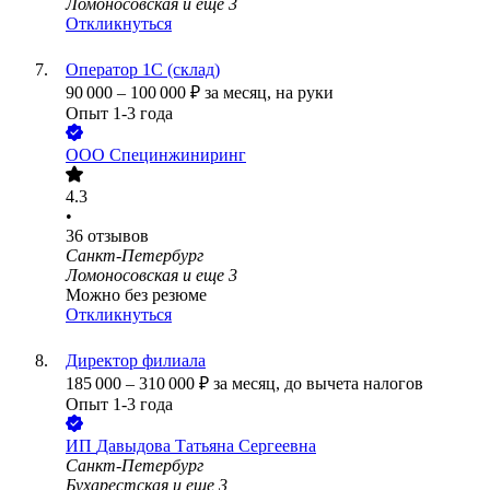
Ломоносовская
и еще
3
Откликнуться
Оператор 1С (склад)
90 000
–
100 000
₽
за месяц,
на руки
Опыт 1-3 года
ООО
Специнжиниринг
4.3
•
36
отзывов
Санкт-Петербург
Ломоносовская
и еще
3
Можно без резюме
Откликнуться
Директор филиала
185 000
–
310 000
₽
за месяц,
до вычета налогов
Опыт 1-3 года
ИП
Давыдова Татьяна Сергеевна
Санкт-Петербург
Бухарестская
и еще
3