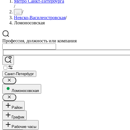
Метро Санкт-Петербурга
/
/
...
Невско-Василеостровская
/
Ломоносовская
Профессия, должность или компания
Санкт-Петербург
Ломоносовская
Район
График
Рабочие часы