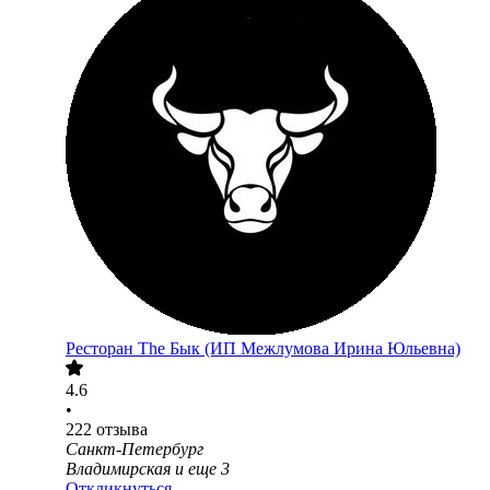
Ресторан The Бык (ИП Межлумова Ирина Юльевна)
4.6
•
222
отзыва
Санкт-Петербург
Владимирская
и еще
3
Откликнуться