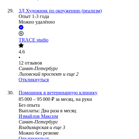
3Д Художник по окружению (реализм)
Опыт 1-3 года
Можно удалённо
TRACE studio
4.6
•
12
отзывов
Санкт-Петербург
Лиговский проспект
и еще
2
Откликнуться
Помощник в ветеринарную клинику
85 000
–
95 000
₽
за месяц,
на руки
Без опыта
Выплаты: Два раза в месяц
Измайлов Максим
Санкт-Петербург
Владимирская
и еще
3
Можно без резюме
Откликнуться