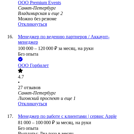
ООО
Premium Events
Санкт-Петербург
Владимирская
и еще
2
Можно без резюме
Откликнуться
Менеджер по ведению партнеров / Аккаунт-
менеджер
100 000
–
120 000
₽
за месяц,
на руки
Без опыта
ООО
Горбилет
4.7
•
27
отзывов
Санкт-Петербург
Лиговский проспект
и еще
1
Откликнуться
Менеджер по работе с клиентами | сервис Apple
81 000
–
100 000
₽
за месяц,
на руки
Без опыта
Выплаты: Два раза в месяц