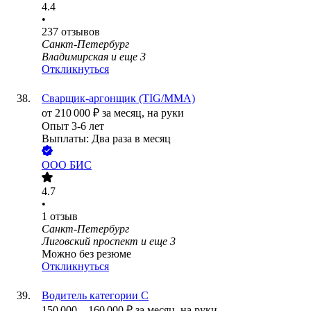
4.4
•
237
отзывов
Санкт-Петербург
Владимирская
и еще
3
Откликнуться
Сварщик-аргонщик (TIG/ММА)
от
210 000
₽
за месяц,
на руки
Опыт 3-6 лет
Выплаты: Два раза в месяц
ООО
БИС
4.7
•
1
отзыв
Санкт-Петербург
Лиговский проспект
и еще
3
Можно без резюме
Откликнуться
Водитель категории С
150 000
–
160 000
₽
за месяц,
на руки