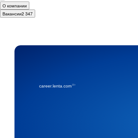
О компании
Вакансии
2 347
16+
career.lenta.com