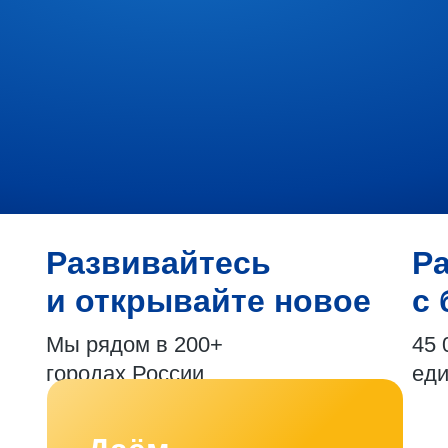
Развивайтесь
Р
и открывайте новое
с 
Мы рядом в 200+
45 
городах России
ед