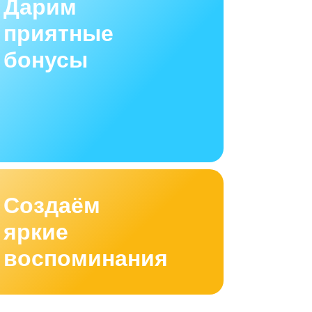
Дарим
приятные
бонусы
Создаём
яркие
воспоминания