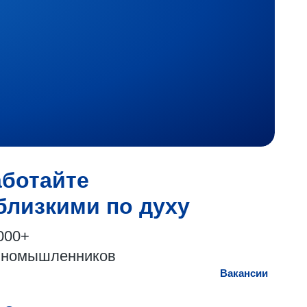
аботайте
близкими по духу
000+
иномышленников
Вакансии