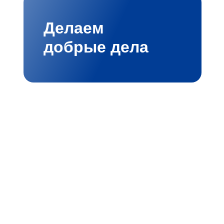
Делаем
добрые дела
мбициозными проектами