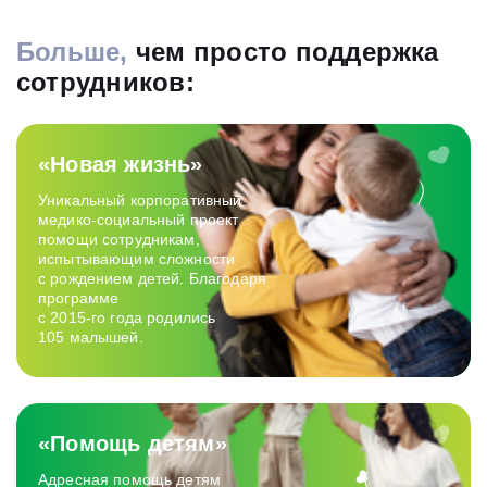
Больше,
чем просто поддержка
сотрудников:
«Новая жизнь»
Уникальный корпоративный
медико‑социальный проект
помощи сотрудникам,
испытывающим сложности
с рождением детей. Благодаря
программе
с 2015-го года родились
105 малышей.
«Помощь детям»
Адресная помощь детям