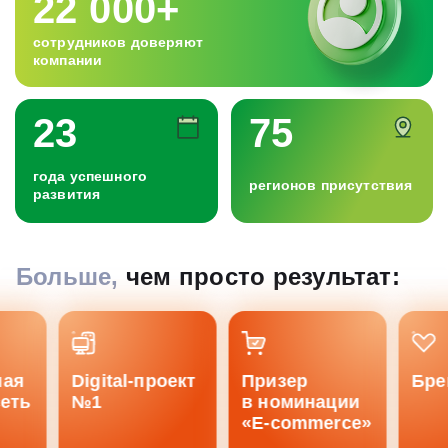
22 000+
сотрудников доверяют
компании
23
75
года успешного
регионов присутствия
развития
Больше,
чем просто результат:
ая
Digital-проект
Призер
Брен
еть
№1
в номинации
«E-commerce»