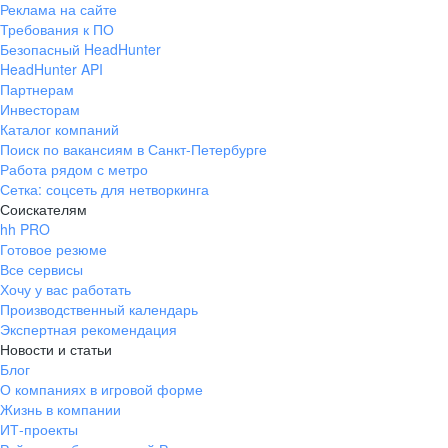
до Владивостока, от Крыма
для новичков ест
Реклама на сайте
Честная стабильная зарплата. Чёткая
до Хабаровска
для опытных сот
Требования к ПО
В основе работы —
система премий. Возможность влиять
Возможность роста
Безопасный HeadHunter
все онлайн.
пользовательский опыт
и увеличивать свой доход
HeadHunter API
Партнерам
Мы создаем атмосферу, в которой хочется
развиваться
Инвесторам
Прозрачная система
Каталог компаний
Признаем достижения каждого и справедливо
премирования
Поиск по вакансиям в Санкт-Петербурге
их оцениваем —
Более 40%
руководителей выросли
Работа рядом с метро
внутри компании
Средний возраст
Сетка: соцсеть для нетворкинга
сотрудников — 32 года
Тренинги, подкасты, онлайн-курсы — в свободном
Поддержка на старте
Соискателям
доступе
hh PRO
Наставник для новичков.
Готовое резюме
Оплачиваемые медкнижки,
Все сервисы
медкомиссии и аккредитации. Помощь
Хочу у вас работать
в получении профессии
Команда
Производственный календарь
Развиваем
Экспертная рекомендация
Ключевые
таланты
Новости и статьи
Блог
20% Сотрудников
О компаниях в игровой форме
выросли внутри
компании
Жизнь в компании
Бесплатное обучение
я
Digital-проект
Бренд года
ИТ-проекты
Огромная база знаний —