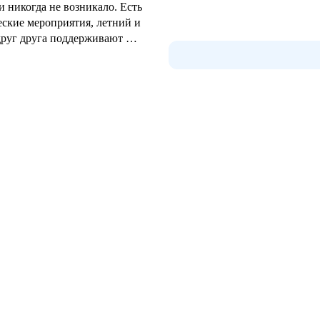
и никогда не возникало. Есть
еские мероприятия, летний и
друг друга поддерживают и
 для новых идей и создает
оративы всегда проходят по
ыки. Атмосфера в центре
вращаться, как и
ко обогатила меня
чественное образование . Я
орыми мне повезло работать.
боту в сфере образования!