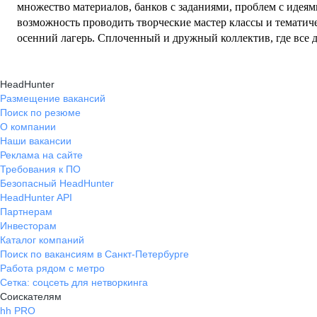
множество материалов, банков с заданиями, проблем с идеям
возможность проводить творческие мастер классы и тематич
осенний лагерь. Сплоченный и дружный коллектив, где все 
всегда придут на помощь. Руководство центра всегда открыто
прекрасные возможности для профессионального роста. Корп
HeadHunter
разному и всегда западают в душу) Также, я имела возможность проходить различные
Размещение вакансий
тренинги и обучения, что позволило мне развивать свои нав
Поиск по резюме
всегда позитивная и душевная, детям всегда хочется туда воз
О компании
преподавателям . Работа в языковом центре Busy Bee не толь
Наши вакансии
профессионально, но и открыла , в первую очередь, мир в ка
Реклама на сайте
всегда буду с теплотой вспоминать это место и людей, с кот
Требования к ПО
Рекомендую всем, кто ищет интересную и вдохновляющую ра
Безопасный HeadHunter
HeadHunter API
Партнерам
Инвесторам
Каталог компаний
Поиск по вакансиям в Санкт-Петербурге
Работа рядом с метро
Сетка: соцсеть для нетворкинга
Соискателям
hh PRO