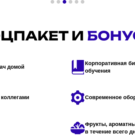
Корпоративная би
рач домой
обучения
 коллегами
Современное обо
Фрукты, ароматны
в течение всего д