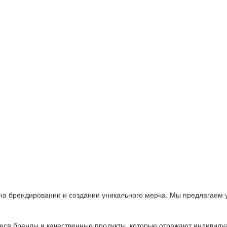
 брендировании и создании уникального мерча. Мы предлагаем ус
я бренды и качественные продукты, которые отражают индивидуа