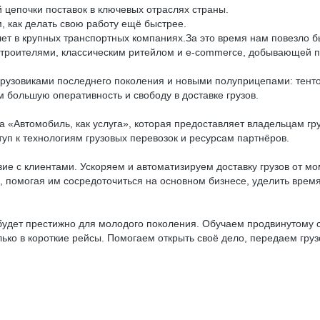
цепочки поставок в ключевых отраслях страны.
, как делать свою работу ещё быстрее.
ет в крупных транспортных компаниях.За это время нам повезло б
остроителями, классическим ритейлом и e-commerce, добывающе
 грузовиками последнего поколения и новыми полуприцепами: те
м большую оперативность и свободу в доставке грузов.
Автомобиль, как услуга», которая предоставляет владельцам груз
уп к технологиям грузовых перевозок и ресурсам партнёров.
 с клиентами. Ускоряем и автоматизируем доставку грузов от мо
 помогая им сосредоточиться на основном бизнесе, уделить время
у будет престижно для молодого поколения. Обучаем продвинутому
ко в короткие рейсы. Помогаем открыть своё дело, передаем грузо