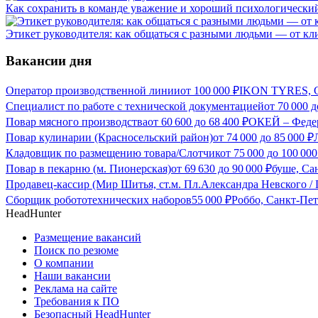
Как сохранить в команде уважение и хороший психологически
Этикет руководителя: как общаться с разными людьми — от кл
Вакансии дня
Оператор производственной линии
от
100 000
₽
IKON TYRES, С
Специалист по работе с технической документацией
от
70 000
д
Повар мясного производства
от
60 600
до
68 400
₽
ОКЕЙ – Федер
Повар кулинарии (Красносельский район)
от
74 000
до
85 000
₽
Кладовщик по размещению товара/Слотчик
от
75 000
до
100 000
Повар в пекарню (м. Пионерская)
от
69 630
до
90 000
₽
буше, Са
Продавец-кассир (Мир Шитья, ст.м. Пл.Александра Невского /
Сборщик робототехнических наборов
55 000
₽
Роббо, Санкт-Пет
HeadHunter
Размещение вакансий
Поиск по резюме
О компании
Наши вакансии
Реклама на сайте
Требования к ПО
Безопасный HeadHunter