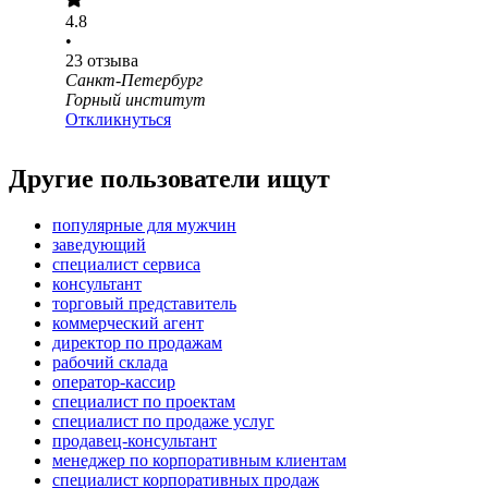
4.8
•
23
отзыва
Санкт-Петербург
Горный институт
Откликнуться
Другие пользователи ищут
популярные для мужчин
заведующий
специалист сервиса
консультант
торговый представитель
коммерческий агент
директор по продажам
рабочий склада
оператор-кассир
специалист по проектам
специалист по продаже услуг
продавец-консультант
менеджер по корпоративным клиентам
специалист корпоративных продаж