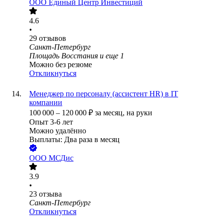
ООО
Единый Центр Инвестиций
4.6
•
29
отзывов
Санкт-Петербург
Площадь Восстания
и еще
1
Можно без резюме
Откликнуться
Менеджер по персоналу (ассистент HR) в IT
компании
100 000
–
120 000
₽
за месяц,
на руки
Опыт 3-6 лет
Можно удалённо
Выплаты: Два раза в месяц
ООО
МСДис
3.9
•
23
отзыва
Санкт-Петербург
Откликнуться