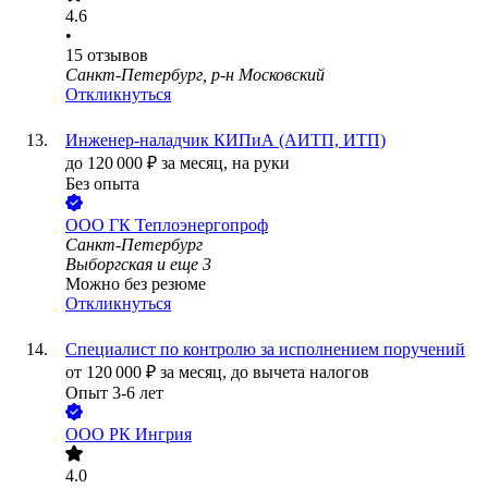
4.6
•
15
отзывов
Санкт-Петербург, р-н Московский
Откликнуться
Инженер-наладчик КИПиА (АИТП, ИТП)
до
120 000
₽
за месяц,
на руки
Без опыта
ООО
ГК Теплоэнергопроф
Санкт-Петербург
Выборгская
и еще
3
Можно без резюме
Откликнуться
Специалист по контролю за исполнением поручений
от
120 000
₽
за месяц,
до вычета налогов
Опыт 3-6 лет
ООО
РК Ингрия
4.0