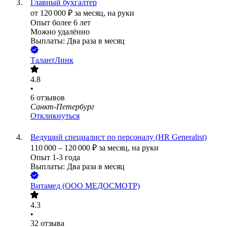
Главный бухгалтер
от
120 000
₽
за месяц,
на руки
Опыт более 6 лет
Можно удалённо
Выплаты: Два раза в месяц
ТалантЛинк
4.8
•
6
отзывов
Санкт-Петербург
Откликнуться
Ведущий специалист по персоналу (HR Generalist)
110 000
–
120 000
₽
за месяц,
на руки
Опыт 1-3 года
Выплаты: Два раза в месяц
Витамед (ООО МЕДОСМОТР)
4.3
•
32
отзыва