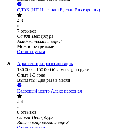
СДЭК (ИП Цыганаш Руслан Викторович)
4.8
•
7
отзывов
Санкт-Петербург
Академическая
и еще
3
Можно без резюме
Откликнуться
Архитектор-проектировщик
130 000
–
150 000
₽
за месяц,
на руки
Опыт 1-3 года
Выплаты: Два раза в месяц
Кадровый центр Алекс персонал
4.4
•
8
отзывов
Санкт-Петербург
Василеостровская
и еще
3
Откликнуться