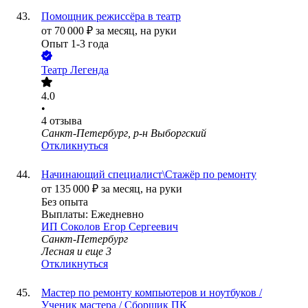
Помощник режиссёра в театр
от
70 000
₽
за месяц,
на руки
Опыт 1-3 года
Театр Легенда
4.0
•
4
отзыва
Санкт-Петербург, р-н Выборгский
Откликнуться
Начинающий специалист\Стажёр по ремонту
от
135 000
₽
за месяц,
на руки
Без опыта
Выплаты: Ежедневно
ИП
Соколов Егор Сергеевич
Санкт-Петербург
Лесная
и еще
3
Откликнуться
Мастер по ремонту компьютеров и ноутбуков /
Ученик мастера / Сборщик ПК