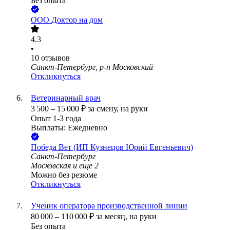
Без опыта
ООО
Доктор на дом
4.3
•
10
отзывов
Санкт-Петербург, р-н Московский
Откликнуться
Ветеринарный врач
3 500
–
15 000
₽
за смену,
на руки
Опыт 1-3 года
Выплаты: Ежедневно
Победа Вет (ИП Кузнецов Юрий Евгеньевич)
Санкт-Петербург
Московская
и еще
2
Можно без резюме
Откликнуться
Ученик оператора производственной линии
80 000
–
110 000
₽
за месяц,
на руки
Без опыта