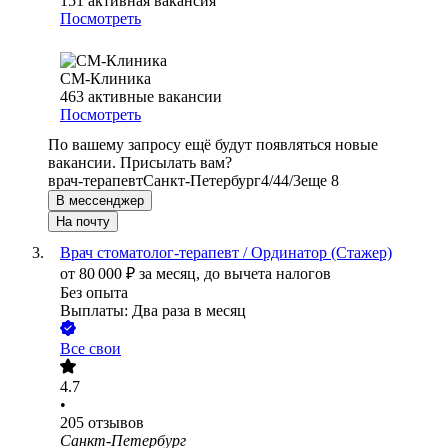
151
активная вакансия
Посмотреть
СМ-Клиника
463
активные вакансии
Посмотреть
По вашему запросу ещё будут появляться новые
вакансии. Присылать вам?
врач-терапевт
Санкт-Петербург
4/4
4/3
еще 8
В мессенджер
На почту
Врач стоматолог-терапевт / Ординатор (Стажер)
от
80 000
₽
за месяц,
до вычета налогов
Без опыта
Выплаты: Два раза в месяц
Все свои
4.7
•
205
отзывов
Санкт-Петербург