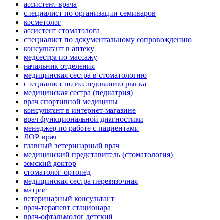
ассистент врача
специалист по организации семинаров
косметолог
ассистент стоматолога
специалист по документальному сопровождению
консультант в аптеку
медсестра по массажу
начальник отделения
медицинская сестра в стоматологию
специалист по исследованию рынка
медицинская сестра (педиатрия)
врач спортивной медицины
консультaнт в интернет-мaгазине
врач функциональной диагностики
менеджер по работе с пациентами
ЛОР-врач
главный ветеринарный врач
медицинский представитель (стоматология)
земский доктор
стоматолог-ортопед
медицинская сестра перевязочная
матрос
ветеринарный консультант
врач-терапевт стационара
врач-офтальмолог детский