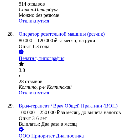
514
отзывов
Санкт-Петербург
Можно без резюме
Откликнуться
Оператор резательной машины (резчик)
80 000
–
120 000
₽
за месяц,
на руки
Опыт 1-3 года
Печатня, типография
3.8
•
28
отзывов
Колпино, р-н Колпинский
Откликнуться
Врач-терапевт / Врач Общей Практики (ВОП)
100 000
–
250 000
₽
за месяц,
до вычета налогов
Опыт 3-6 лет
Выплаты: Два раза в месяц
ООО
Приоритет Диагностика