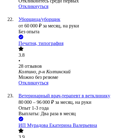
Откликнитесь среди первых
Откликнуться
Уборщица/уборщик
от
60 000
₽
за месяц,
на руки
Без опыта
Печатня, типография
3.8
•
28
отзывов
Колпино, р-н Колпинский
Можно без резюме
Откликнуться
Ветеринарный врач-терапевт в ветклинику
80 000
–
96 000
₽
за месяц,
на руки
Опыт 1-3 года
Выплаты: Два раза в месяц
ИП
Мурадова Екатерина Валерьевна
3.9