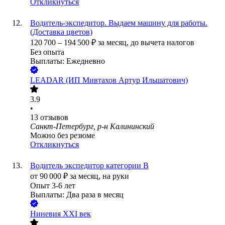
Откликнуться
Водитель-экспедитор. Выдаем машину для работы.
(Доставка цветов)
120 700
–
194 500
₽
за месяц,
до вычета налогов
Без опыта
Выплаты: Ежедневно
LEADAR (ИП Мивтахов Артур Ильшатович)
3.9
•
13
отзывов
Санкт-Петербург, р-н Калининский
Можно без резюме
Откликнуться
Водитель экспедитор категории В
от
90 000
₽
за месяц,
на руки
Опыт 3-6 лет
Выплаты: Два раза в месяц
Ниневия XXI век