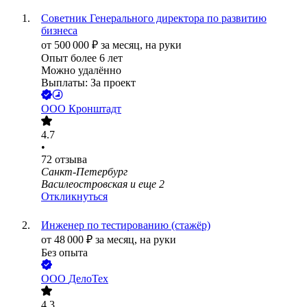
Советник Генерального директора по развитию
бизнеса
от
500 000
₽
за месяц,
на руки
Опыт более 6 лет
Можно удалённо
Выплаты: За проект
ООО
Кронштадт
4.7
•
72
отзыва
Санкт-Петербург
Василеостровская
и еще
2
Откликнуться
Инженер по тестированию (стажёр)
от
48 000
₽
за месяц,
на руки
Без опыта
ООО
ДелоТех
4.3