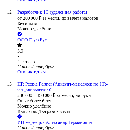
Разработчик 1С (удаленная работа)
от
200 000
₽
за месяц,
до вычета налогов
Без опыта
Можно удалённо
ООО
Гауф Рус
3.9
•
41
отзыв
Санкт-Петербург
Откликнуться
HR People Partner (Аккаунт-менеджер по HR-
сопровождению)
230 000
–
350 000
₽
за месяц,
на руки
Опыт более 6 лет
Можно удалённо
Выплаты: Два раза в месяц
ИП
Чернецов Александр Германович
Санкт-Петербург