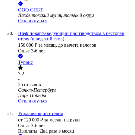
ООО
СПБТ
Лахденпохский муниципальный округ
Откликнуться
Шеф-повар/заведующий производством в ресторан
отеля (шведский стол)
150 000
₽
за месяц,
до вычета налогов
Опыт 3-6 лет
Туррис
3.2
•
25
отзывов
Санкт-Петербург
Парк Победы
Откликнуться
Управляющий отелем
от
120 000
₽
за месяц,
на руки
Опыт 3-6 лет
Выплаты: Два раза в месяц