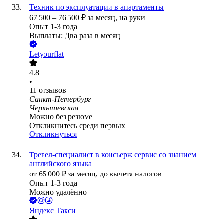
Техник по эксплуатации в апартаменты
67 500
–
76 500
₽
за месяц,
на руки
Опыт 1-3 года
Выплаты: Два раза в месяц
Letyourflat
4.8
•
11
отзывов
Санкт-Петербург
Чернышевская
Можно без резюме
Откликнитесь среди первых
Откликнуться
Тревел-специалист в консьерж сервис со знанием
английского языка
от
65 000
₽
за месяц,
до вычета налогов
Опыт 1-3 года
Можно удалённо
Яндекс Такси