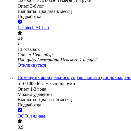
200 000
–
270 000
₽
за месяц,
на руки
Опыт 3-6 лет
Выплаты: Два раза в месяц
Подработка
Leantech AI Lab
4.8
•
13
отзывов
Санкт-Петербург
Площадь Александра Невского 1
и еще
3
Откликнуться
Помощник арбитражного управляющего (сопровождени
от
60 000
₽
за месяц,
на руки
Опыт 1-3 года
Можно удалённо
Выплаты: Два раза в месяц
Подработка
ООО
Аллиам
3.9