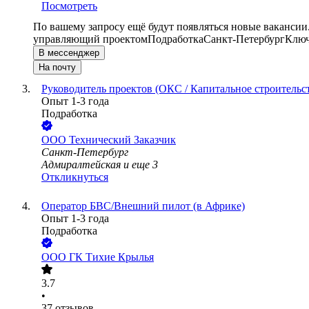
Посмотреть
По вашему запросу ещё будут появляться новые вакансии
управляющий проектом
Подработка
Санкт-Петербург
Ключ
В мессенджер
На почту
Руководитель проектов (ОКС / Капитальное строительс
Опыт 1-3 года
Подработка
ООО
Технический Заказчик
Санкт-Петербург
Адмиралтейская
и еще
3
Откликнуться
Оператор БВС/Внешний пилот (в Африке)
Опыт 1-3 года
Подработка
ООО
ГК Тихие Крылья
3.7
•
37
отзывов