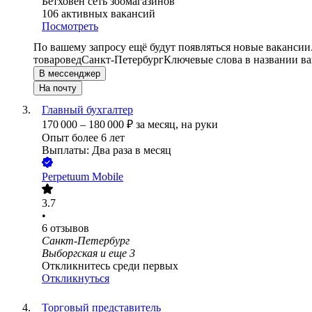
Бетховен сеть зоомагазинов
106
активных вакансий
Посмотреть
По вашему запросу ещё будут появляться новые вакансии
товаровед
Санкт-Петербург
Ключевые слова в названии ва
В мессенджер
На почту
Главный бухгалтер
170 000
–
180 000
₽
за месяц,
на руки
Опыт более 6 лет
Выплаты: Два раза в месяц
Perpetuum Mobile
3.7
•
6
отзывов
Санкт-Петербург
Выборгская
и еще
3
Откликнитесь среди первых
Откликнуться
Торговый представитель