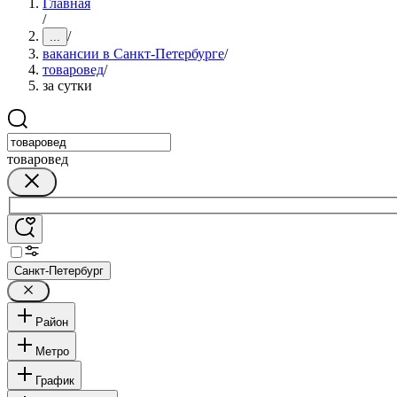
Главная
/
/
...
вакансии в Санкт-Петербурге
/
товаровед
/
за сутки
товаровед
Санкт-Петербург
Район
Метро
График