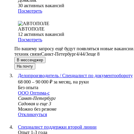
Домклик
30
активных вакансий
Посмотреть
АВТОПОЛЕ
12
активных вакансий
Посмотреть
По вашему запросу ещё будут появляться новые вакансии
техник связи
Санкт-Петербург
4/4
4/3
еще 8
В мессенджер
На почту
Делопроизводитель / Специалист по документообороту
68 000
–
90 000
₽
за месяц,
на руки
Без опыта
ООО
Оптима-с
Санкт-Петербург
Садовая
и еще
3
Можно без резюме
Откликнуться
Специалист поддержки второй линии
Опыт 1-3 года