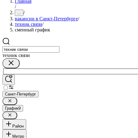
Главная
/
/
...
вакансии в Санкт-Петербурге
/
техник связи
/
сменный график
техник связи
Санкт-Петербург
График
9
Район
Метро