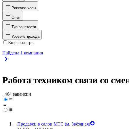
Рабочие часы
Опыт
Тип занятости
Уровень дохода
Ещё фильтры
Найдена
1
компания
Работа техником связи со см
, 464 вакансии
Продавец в салон МТС (м. Звёздная)