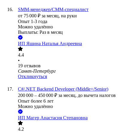
SMM-менеджер/СММ-специалист
от
75 000
₽
за месяц,
на руки
Опыт 1-3 года
Можно удалённо
Выплаты: Раз в месяц
ИП
Яшина Наталья Андреевна
4.4
•
19
отзывов
Санкт-Петербург
Откликнуться
C#/.NET Backend Developer (Middle+/Senior)
200 000
–
450 000
₽
за месяц,
до вычета налогов
Опыт более 6 лет
Можно удалённо
ИП
Магер Анастасия Степановна
4.2