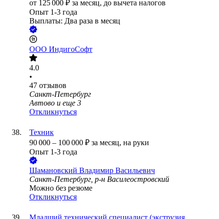
от
125 000
₽
за месяц,
до вычета налогов
Опыт 1-3 года
Выплаты: Два раза в месяц
ООО
ИндигоСофт
4.0
•
47
отзывов
Санкт-Петербург
Автово
и еще
3
Откликнуться
Техник
90 000
–
100 000
₽
за месяц,
на руки
Опыт 1-3 года
Шамановский Владимир Васильевич
Санкт-Петербург, р-н Василеостровский
Можно без резюме
Откликнуться
Младший технический специалист (экструзия