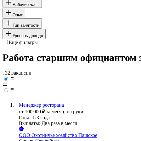
Рабочие часы
Опыт
Тип занятости
Уровень дохода
Ещё фильтры
Работа старшим официантом з
, 32 вакансии
Менеджер ресторана
от
100 000
₽
за месяц,
на руки
Опыт 1-3 года
Выплаты: Два раза в месяц
ООО
Охотничье хозяйство Пашское
Санкт-Петербург