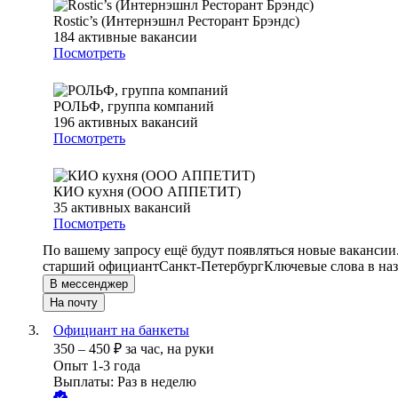
Rostic’s (Интернэшнл Ресторант Брэндс)
184
активные вакансии
Посмотреть
РОЛЬФ, группа компаний
196
активных вакансий
Посмотреть
КИО кухня (ООО АППЕТИТ)
35
активных вакансий
Посмотреть
По вашему запросу ещё будут появляться новые вакансии
старший официант
Санкт-Петербург
Ключевые слова в наз
В мессенджер
На почту
Официант на банкеты
350
–
450
₽
за час,
на руки
Опыт 1-3 года
Выплаты: Раз в неделю