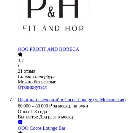
ООО
PROFIT AND HORECA
3.7
•
21
отзыв
Санкт-Петербург
Можно без резюме
Откликнуться
Официант вечерний в Cocos Lounge (м. Московская)
60 000
–
80 000
₽
за месяц,
на руки
Опыт 1-3 года
Выплаты: Два раза в месяц
ООО
Cocos Lounge Bar