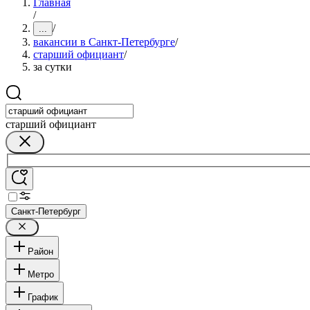
Главная
/
/
...
вакансии в Санкт-Петербурге
/
старший официант
/
за сутки
старший официант
Санкт-Петербург
Район
Метро
График