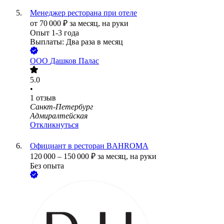
Менеджер ресторана при отеле
от
70 000
₽
за месяц,
на руки
Опыт 1-3 года
Выплаты: Два раза в месяц
ООО
Дашков Палас
5.0
•
1
отзыв
Санкт-Петербург
Адмиралтейская
Откликнуться
Официант в ресторан BAHROMA
120 000
–
150 000
₽
за месяц,
на руки
Без опыта