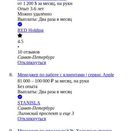
от
1 200
$
за месяц,
на руки
Опыт 3-6 лет
Можно удалённо
Выплаты: Два раза в месяц
RED Holding
4.5
•
10
отзывов
Санкт-Петербург
Откликнуться
Менеджер по работе с клиентами | сервис Apple
81 000
–
100 000
₽
за месяц,
на руки
Без опыта
Выплаты: Два раза в месяц
STANISLA
Санкт-Петербург
Лиговский проспект
и еще
3
Откликнуться
Менеджер по продажам b2b, Холодные звонки