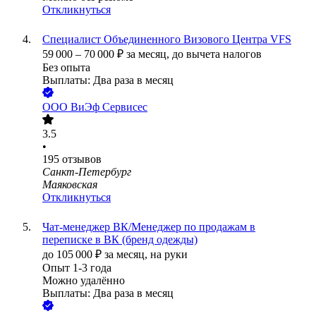
Откликнуться
Cпециалист Объединенного Визового Центра VFS
59 000
–
70 000
₽
за месяц,
до вычета налогов
Без опыта
Выплаты: Два раза в месяц
ООО
ВиЭф Сервисес
3.5
•
195
отзывов
Санкт-Петербург
Маяковская
Откликнуться
Чат-менеджер ВК/Менеджер по продажам в
переписке в ВК (бренд одежды)
до
105 000
₽
за месяц,
на руки
Опыт 1-3 года
Можно удалённо
Выплаты: Два раза в месяц