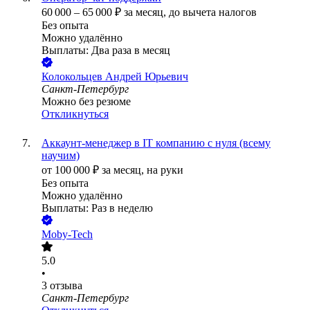
60 000
–
65 000
₽
за месяц,
до вычета налогов
Без опыта
Можно удалённо
Выплаты: Два раза в месяц
Колокольцев Андрей Юрьевич
Санкт-Петербург
Можно без резюме
Откликнуться
Аккаунт-менеджер в IT компанию с нуля (всему
научим)
от
100 000
₽
за месяц,
на руки
Без опыта
Можно удалённо
Выплаты: Раз в неделю
Moby-Tech
5.0
•
3
отзыва
Санкт-Петербург