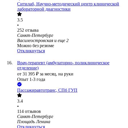
Ситилаб, Научно-методический центр клинической
лабораторной диагностики
3.5
•
252
отзыва
Санкт-Петербург
Василеостровская
и еще
2
Можно без резюме
Откликнуться
Врач-терапевт (амбулаторно- поликлиническое
отделение)
от
31 395
₽
за месяц,
на руки
Опыт 1-3 года
Пассажиравтотранс, СПб ГУП
3.4
•
114
отзывов
Санкт-Петербург
Площадь Ленина
Откликнуться