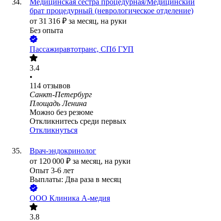
Медицинская сестра процедурная/Медицинский
брат процедурный (неврологическое отделение)
от
31 316
₽
за месяц,
на руки
Без опыта
Пассажиравтотранс, СПб ГУП
3.4
•
114
отзывов
Санкт-Петербург
Площадь Ленина
Можно без резюме
Откликнитесь среди первых
Откликнуться
Врач-эндокринолог
от
120 000
₽
за месяц,
на руки
Опыт 3-6 лет
Выплаты: Два раза в месяц
ООО
Клиника А-медия
3.8