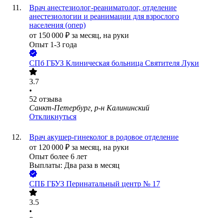
Врач анестезиолог-реаниматолог, отделение
анестезиологии и реанимации для взрослого
населения (опер)
от
150 000
₽
за месяц,
на руки
Опыт 1-3 года
СПб ГБУЗ Клиническая больница Святителя Луки
3.7
•
52
отзыва
Санкт-Петербург, р-н Калининский
Откликнуться
Врач акушер-гинеколог в родовое отделение
от
120 000
₽
за месяц,
на руки
Опыт более 6 лет
Выплаты: Два раза в месяц
СПБ ГБУЗ Перинатальный центр № 17
3.5
•