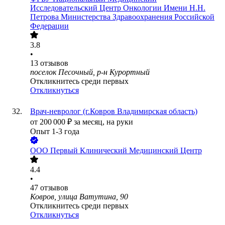
Исследовательский Центр Онкологии Имени Н.Н.
Петрова Министерства Здравоохранения Российской
Федерации
3.8
•
13
отзывов
поселок Песочный, р-н Курортный
Откликнитесь среди первых
Откликнуться
Врач-невролог (г.Ковров Владимирская область)
от
200 000
₽
за месяц,
на руки
Опыт 1-3 года
ООО
Первый Клинический Медицинский Центр
4.4
•
47
отзывов
Ковров, улица Ватутина, 90
Откликнитесь среди первых
Откликнуться