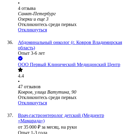
•
4
отзыва
Санкт-Петербург
Озерки
и еще
3
Откликнитесь среди первых
Откликнуться
Абдоминальный онколог (г. Ковров Владимирская
область)
Опыт 3-6 лет
ООО
Первый Клинический Медицинский Центр
4.4
•
47
отзывов
Ковров, улица Ватутина, 90
Откликнитесь среди первых
Откликнуться
Врач-гастроэнтеролог детский (Медцентр
«Мамарада»)
от
35 000
₽
за месяц,
на руки
Опыт 1-3 года