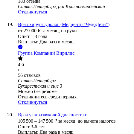
183
отзыва
Санкт-Петербург, р-н Красногвардейский
Откликнуться
Врач-хирург-уролог (Медцентр "ЧудоДети")
от
27 000
₽
за месяц,
на руки
Опыт 1-3 года
Выплаты: Два раза в месяц
Группа Компаний Вирилис
4.6
•
56
отзывов
Санкт-Петербург
Бухарестская
и еще
3
Можно без резюме
Откликнитесь среди первых
Откликнуться
Врач ультразвуковой диагностики
105 500
–
147 500
₽
за месяц,
до вычета налогов
Опыт 3-6 лет
Выплаты: Два раза в месяц