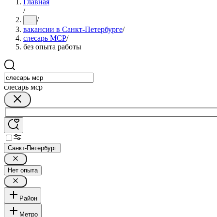
Главная
/
/
...
вакансии в Санкт-Петербурге
/
слесарь МСР
/
без опыта работы
слесарь мср
Санкт-Петербург
Нет опыта
Район
Метро