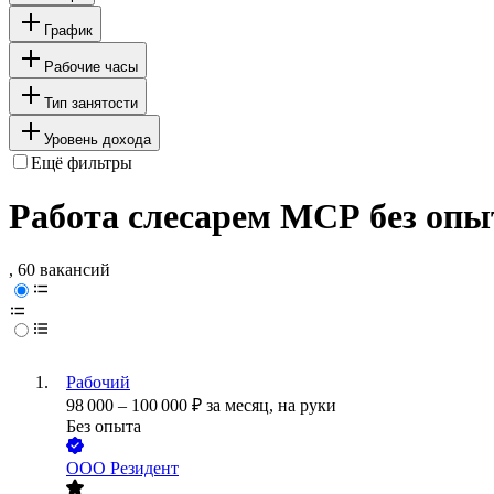
График
Рабочие часы
Тип занятости
Уровень дохода
Ещё фильтры
Работа слесарем МСР без опы
, 60 вакансий
Рабочий
98 000
–
100 000
₽
за месяц,
на руки
Без опыта
ООО
Резидент