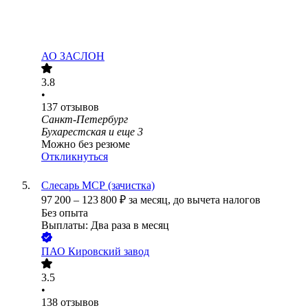
АО ЗАСЛОН
3.8
•
137
отзывов
Санкт-Петербург
Бухарестская
и еще
3
Можно без резюме
Откликнуться
Слесарь МСР (зачистка)
97 200
–
123 800
₽
за месяц,
до вычета налогов
Без опыта
Выплаты: Два раза в месяц
ПАО
Кировский завод
3.5
•
138
отзывов