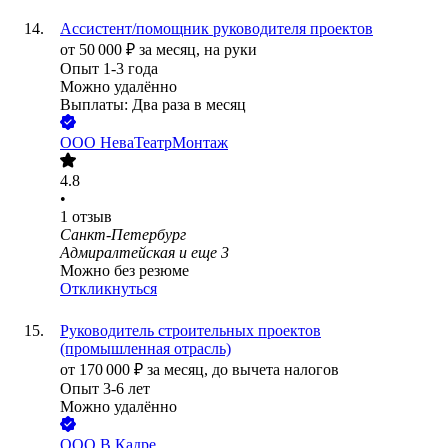
Ассистент/помощник руководителя проектов
от
50 000
₽
за месяц,
на руки
Опыт 1-3 года
Можно удалённо
Выплаты: Два раза в месяц
ООО
НеваТеатрМонтаж
4.8
•
1
отзыв
Санкт-Петербург
Адмиралтейская
и еще
3
Можно без резюме
Откликнуться
Руководитель строительных проектов
(промышленная отрасль)
от
170 000
₽
за месяц,
до вычета налогов
Опыт 3-6 лет
Можно удалённо
ООО
В Кадре