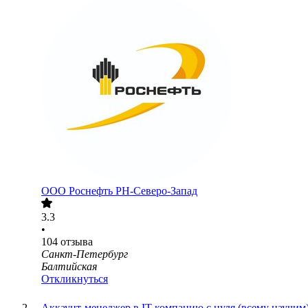
ООО
Роснефть РН-Северо-Запад
3.3
•
104
отзыва
Санкт-Петербург
Балтийская
Откликнуться
Аккаунт-менеджер в IT компанию с нуля (всему научим