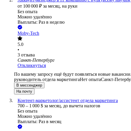
от
100 000
₽
за месяц,
на руки
Без опыта
Можно удалённо
Выплаты: Раз в неделю
Moby-Tech
5.0
•
3
отзыва
Санкт-Петербург
Откликнуться
По вашему запросу ещё будут появляться новые вакансии
руководитель отдела маркетинга
Нет опыта
Санкт-Петербу
В мессенджер
На почту
Контент-маркетолог/ассистент отдела маркетинга
700
–
1 000
$
за месяц,
до вычета налогов
Без опыта
Можно удалённо
Выплаты: Раз в месяц