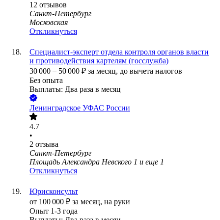
12
отзывов
Санкт-Петербург
Московская
Откликнуться
Специалист-эксперт отдела контроля органов власти
и противодействия картелям (госслужба)
30 000
–
50 000
₽
за месяц,
до вычета налогов
Без опыта
Выплаты: Два раза в месяц
Ленинградское УФАС России
4.7
•
2
отзыва
Санкт-Петербург
Площадь Александра Невского 1
и еще
1
Откликнуться
Юрисконсульт
от
100 000
₽
за месяц,
на руки
Опыт 1-3 года
Выплаты: Два раза в месяц