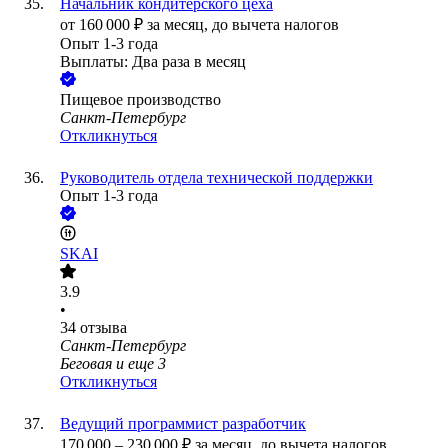
Начальник кондитерского цеха
от
160 000
₽
за месяц,
до вычета налогов
Опыт 1-3 года
Выплаты: Два раза в месяц
Пищевое производство
Санкт-Петербург
Откликнуться
Руководитель отдела технической поддержки
Опыт 1-3 года
SKAI
3.9
•
34
отзыва
Санкт-Петербург
Беговая
и еще
3
Откликнуться
Ведущий программист разработчик
170 000
–
230 000
₽
за месяц,
до вычета налогов