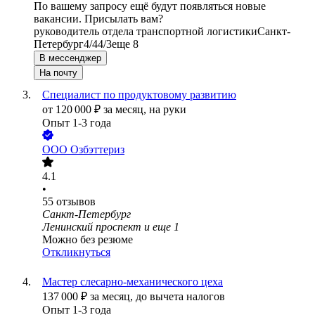
По вашему запросу ещё будут появляться новые
вакансии. Присылать вам?
руководитель отдела транспортной логистики
Санкт-
Петербург
4/4
4/3
еще 8
В мессенджер
На почту
Специалист по продуктовому развитию
от
120 000
₽
за месяц,
на руки
Опыт 1-3 года
ООО
Озбэттериз
4.1
•
55
отзывов
Санкт-Петербург
Ленинский проспект
и еще
1
Можно без резюме
Откликнуться
Мастер слесарно-механического цеха
137 000
₽
за месяц,
до вычета налогов
Опыт 1-3 года