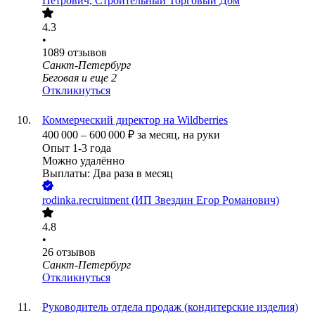
Петрович, Строительный Торговый Дом
4.3
•
1089
отзывов
Санкт-Петербург
Беговая
и еще
2
Откликнуться
Коммерческий директор на Wildberries
400 000
–
600 000
₽
за месяц,
на руки
Опыт 1-3 года
Можно удалённо
Выплаты: Два раза в месяц
rodinka.recruitment (ИП Звездин Егор Романович)
4.8
•
26
отзывов
Санкт-Петербург
Откликнуться
Руководитель отдела продаж (кондитерские изделия)