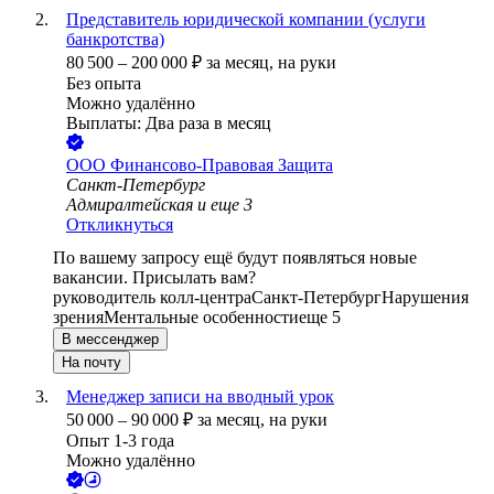
Представитель юридической компании (услуги
банкротства)
80 500
–
200 000
₽
за месяц,
на руки
Без опыта
Можно удалённо
Выплаты: Два раза в месяц
ООО
Финансово-Правовая Защита
Санкт-Петербург
Адмиралтейская
и еще
3
Откликнуться
По вашему запросу ещё будут появляться новые
вакансии. Присылать вам?
руководитель колл-центра
Санкт-Петербург
Нарушения
зрения
Ментальные особенности
еще 5
В мессенджер
На почту
Менеджер записи на вводный урок
50 000
–
90 000
₽
за месяц,
на руки
Опыт 1-3 года
Можно удалённо