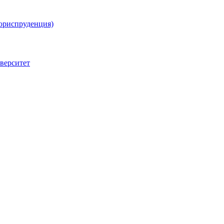
(юриспруденция)
верситет