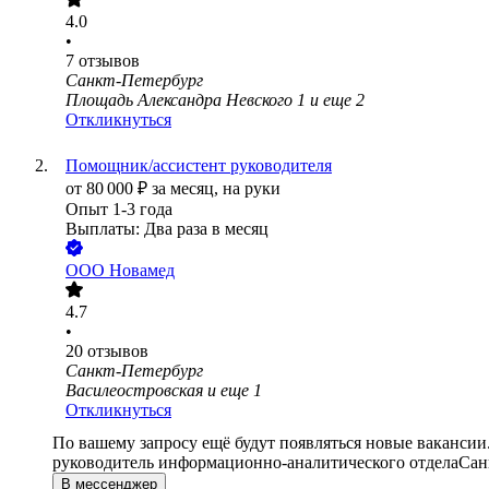
4.0
•
7
отзывов
Санкт-Петербург
Площадь Александра Невского 1
и еще
2
Откликнуться
Помощник/ассистент руководителя
от
80 000
₽
за месяц,
на руки
Опыт 1-3 года
Выплаты: Два раза в месяц
ООО
Новамед
4.7
•
20
отзывов
Санкт-Петербург
Василеостровская
и еще
1
Откликнуться
По вашему запросу ещё будут появляться новые вакансии
руководитель информационно-аналитического отдела
Сан
В мессенджер