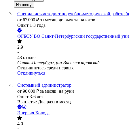
На почту
Специалист/методист по учебно-методической работе 
от
67 000
₽
за месяц,
до вычета налогов
Опыт 1-3 года
ФГБОУ ВО Санкт-Петербургский государственный уни
2.9
•
43
отзыва
Санкт-Петербург, р-н Василеостровский
Откликнитесь среди первых
Откликнуться
Системный администратор
от
90 000
₽
за месяц,
на руки
Опыт 3-6 лет
Выплаты: Два раза в месяц
Энергия Холода
4.0
•