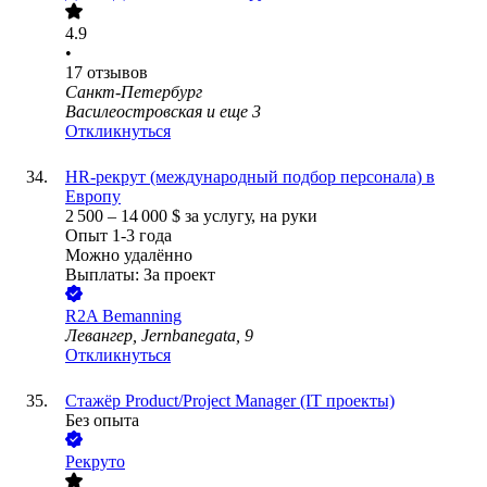
4.9
•
17
отзывов
Санкт-Петербург
Василеостровская
и еще
3
Откликнуться
HR-рекрут (международный подбор персонала) в
Европу
2 500
–
14 000
$
за услугу,
на руки
Опыт 1-3 года
Можно удалённо
Выплаты: За проект
R2A Bemanning
Левангер, Jernbanegata, 9
Откликнуться
Стажёр Product/Project Manager (IT проекты)
Без опыта
Рекруто