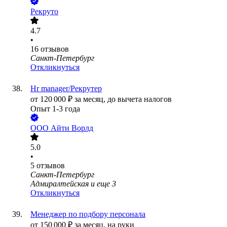
Рекруто
4.7
•
16
отзывов
Санкт-Петербург
Откликнуться
Hr manager/Рекрутер
от
120 000
₽
за месяц,
до вычета налогов
Опыт 1-3 года
ООО
Айти Ворлд
5.0
•
5
отзывов
Санкт-Петербург
Адмиралтейская
и еще
3
Откликнуться
Менеджер по подбору персонала
от
150 000
₽
за месяц,
на руки