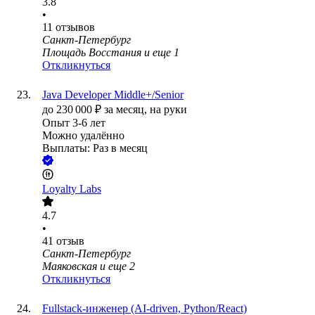
3.8
•
11
отзывов
Санкт-Петербург
Площадь Восстания
и еще
1
Откликнуться
Java Developer Middle+/Senior
до
230 000
₽
за месяц,
на руки
Опыт 3-6 лет
Можно удалённо
Выплаты: Раз в месяц
Loyalty Labs
4.7
•
41
отзыв
Санкт-Петербург
Маяковская
и еще
2
Откликнуться
Fullstack-инженер (AI-driven, Python/React)