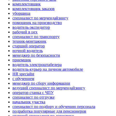
комплектовщик
комплектовщик заказов
уборщица
специалист по мерчендайзингу
помощник на производство
водитель-экспедитор
рабочий в цех
специалист по транспорту
техник-монтажник
старший оператор
ночной водитель
менеджер по безопасности
приемщик
водитель электроштабелера
водитель-курьер на личном автомобиле
HR specialist
с обучением
менеджер по сбору информации
ведущий специалист по мерчендайзингу
оператор станка с ЧПУ
специалист по отгрузке
начальник участка
специалист по подбору и обучению персонала
подработка популярные для пенсионеров
старший специалист по логистике