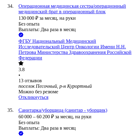
Операционная медицинская сестра/операционный
медицинский брат в операционный блок
130 000
₽
за месяц,
на руки
Без опыта
Выплаты: Два раза в месяц
ФГБУ Национальный Медицинский
Исследовательский Центр Онкологии Имени Н.Н.
Петрова Министерства Здравоохранения Российской
Федерации
3.8
•
13
отзывов
поселок Песочный, р-н Курортный
Можно без резюме
Откликнуться
Санитарка/уборщица (санитар - уборщик)
60 000
–
60 200
₽
за месяц,
на руки
Без опыта
Выплаты: Два раза в месяц