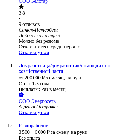
ООО
Белстар
3.8
•
9
отзывов
Санкт-Петербург
Ладожская
и еще
3
Можно без резюме
Откликнитесь среди первых
Откликнуться
Домработница/домработник/помощник по
хозяйственной части
от
200 000
₽
за месяц,
на руки
Опыт 1-3 года
Выплаты: Раз в месяц
ООО
Энергосеть
деревня Островки
Откликнуться
Разнорабочий
3 500
–
6 000
₽
за смену,
на руки
Без опыта