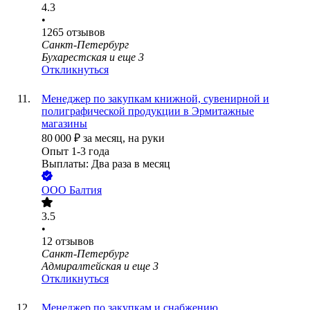
4.3
•
1265
отзывов
Санкт-Петербург
Бухарестская
и еще
3
Откликнуться
Менеджер по закупкам книжной, сувенирной и
полиграфической продукции в Эрмитажные
магазины
80 000
₽
за месяц,
на руки
Опыт 1-3 года
Выплаты: Два раза в месяц
ООО
Балтия
3.5
•
12
отзывов
Санкт-Петербург
Адмиралтейская
и еще
3
Откликнуться
Менеджер по закупкам и снабжению