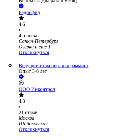
Выплаты: Два раза в месяц
Радиофид
4.6
•
4
отзыва
Санкт-Петербург
Озерки
и еще
1
Откликнуться
Ведущий инженер-программист
Опыт 3-6 лет
ООО
Инконтрол
4.3
•
21
отзыв
Москва
Шаболовская
Откликнуться