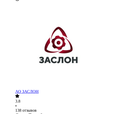
АО ЗАСЛОН
3.8
•
138
отзывов