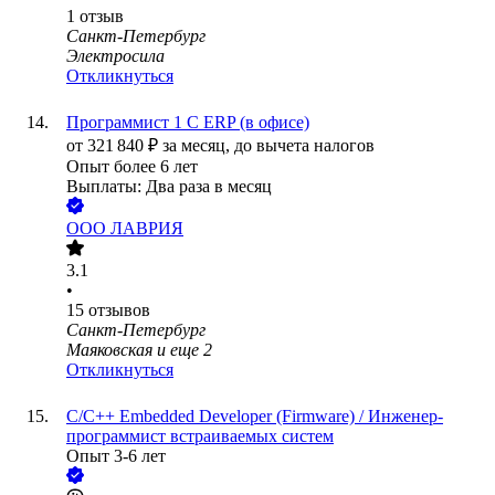
1
отзыв
Санкт-Петербург
Электросила
Откликнуться
Программист 1 С ERP (в офисе)
от
321 840
₽
за месяц,
до вычета налогов
Опыт более 6 лет
Выплаты: Два раза в месяц
ООО
ЛАВРИЯ
3.1
•
15
отзывов
Санкт-Петербург
Маяковская
и еще
2
Откликнуться
C/C++ Embedded Developer (Firmware) / Инженер-
программист встраиваемых систем
Опыт 3-6 лет