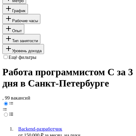
Метро
График
Рабочие часы
Опыт
Тип занятости
Уровень дохода
Ещё фильтры
Работа программистом C за 3
дня в Санкт-Петербурге
, 99 вакансий
Backend-разработчик
от
150 000
₽
за месяц,
на руки