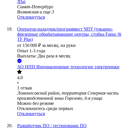
JDai
Санкт-Петербург
Волковская
и еще
3
Откликнуться
Оператор-наладчик/программист ЧПУ (токарно-
фрезерные обрабатывающие центры, стойка Fanuc 0i
TF Plus)
от
150 000
₽
за месяц,
на руки
Опыт 1-3 года
Выплаты: Два раза в месяц
АО
НПП Инновационные технологии электроники
4.0
•
1
отзыв
Ломоносовский район, территория Северная часть
производственной зоны Горелово, 6-я улица
Можно без резюме
Откликнитесь среди первых
Откликнуться
Разработчик ПО / тестировщик ПО