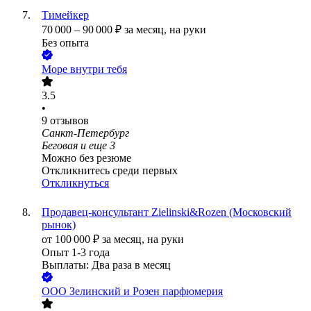
Тимейкер
70 000
–
90 000
₽
за месяц,
на руки
Без опыта
Море внутри тебя
3.5
•
9
отзывов
Санкт-Петербург
Беговая
и еще
3
Можно без резюме
Откликнитесь среди первых
Откликнуться
Продавец-консультант Zielinski&Rozen (Московский
рынок)
от
100 000
₽
за месяц,
на руки
Опыт 1-3 года
Выплаты: Два раза в месяц
ООО
Зелинский и Розен парфюмерия