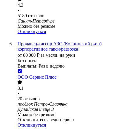
4.3
•
5189
отзывов
Санкт-Петербург
Можно без резюме
Откликнуться
Продавец-кассир АЗС (Колпинский р-он)
корпоративное такси/развозка
от
80 000
₽
за месяц,
на руки
Без опыта
Выплаты: Раз в неделю
ООО
Сервис Плюс
3.1
•
20
отзывов
посёлок Петро-Славянка
Дунайская
и еще
3
Можно без резюме
Откликнитесь среди первых
Откликнуться