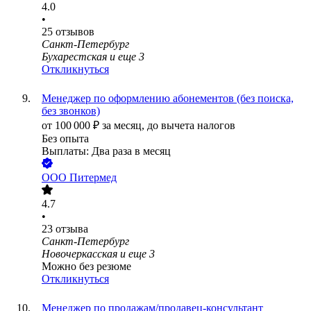
4.0
•
25
отзывов
Санкт-Петербург
Бухарестская
и еще
3
Откликнуться
Менеджер по оформлению абонементов (без поиска,
без звонков)
от
100 000
₽
за месяц,
до вычета налогов
Без опыта
Выплаты: Два раза в месяц
ООО
Питермед
4.7
•
23
отзыва
Санкт-Петербург
Новочеркасская
и еще
3
Можно без резюме
Откликнуться
Менеджер по продажам/продавец-консультант