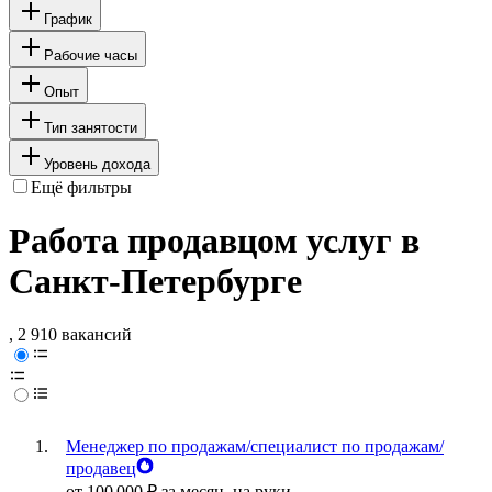
График
Рабочие часы
Опыт
Тип занятости
Уровень дохода
Ещё фильтры
Работа продавцом услуг в
Санкт-Петербурге
, 2 910 вакансий
Менеджер по продажам/специалист по продажам/
продавец
от
100 000
₽
за месяц,
на руки