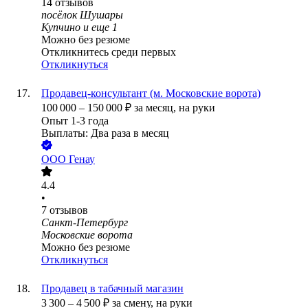
14
отзывов
посёлок Шушары
Купчино
и еще
1
Можно без резюме
Откликнитесь среди первых
Откликнуться
Продавец-консультант (м. Московские ворота)
100 000
–
150 000
₽
за месяц,
на руки
Опыт 1-3 года
Выплаты: Два раза в месяц
ООО
Генау
4.4
•
7
отзывов
Санкт-Петербург
Московские ворота
Можно без резюме
Откликнуться
Продавец в табачный магазин
3 300
–
4 500
₽
за смену,
на руки