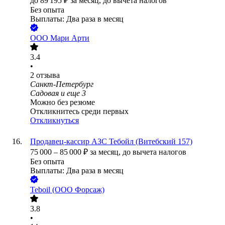
до
89 195
₽
за месяц,
до вычета налогов
Без опыта
Выплаты: Два раза в месяц
ООО
Мари Арти
3.4
•
2
отзыва
Санкт-Петербург
Садовая
и еще
3
Можно без резюме
Откликнитесь среди первых
Откликнуться
Продавец-кассир АЗС Тебойл (Витебский 157)
75 000
–
85 000
₽
за месяц,
до вычета налогов
Без опыта
Выплаты: Два раза в месяц
Teboil (ООО Форсаж)
3.8
•