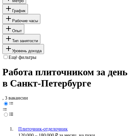
Метро
График
Рабочие часы
Опыт
Тип занятости
Уровень дохода
Ещё фильтры
Работа плиточником за день
в Санкт-Петербурге
, 3 вакансии
Плиточник-отделочник
120 000
–
180 000
₽
за месяц,
на руки