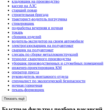
кладовщик на производство
кассир на АЗС
старший повар
строительная бригада
тракторист-водитель погрузчика
стикеровщик
подработка вечерняя и ночная
токарь
сборщик изделий
водитель-экспедитор на своем автомобиле
электрогазосварщик на полуавтомат
сварщик на полуавтомат
слесарь по сборке металлоконструкций
технолог сварочного производства
уборщик производственных и служебных помещений
инженер-проектировщик КМ
оператор пресса
руководитель монтажного отдела
специалист по экологической безопасности
ночная горничная
пекарь-формовщик
Показать ещё
Быстрые фильтры подбора вакансий