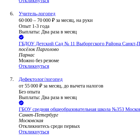
Откликнуться
Учитель-логопед
60 000
–
70 000
₽
за месяц,
на руки
Опыт 1-3 года
Выплаты: Два раза в месяц
ГБДОУ Детский Сад № 11 Выборгского Района Санкт-П
посёлок Парголово
Парнас
Можно без резюме
Откликнуться
Дефектолог/логопед
от
55 000
₽
за месяц,
до вычета налогов
Без опыта
Выплаты: Два раза в месяц
ГБОУ средняя общеобразовательная школа №353 Москов
Санкт-Петербург
Московская
Откликнитесь среди первых
Откликнуться