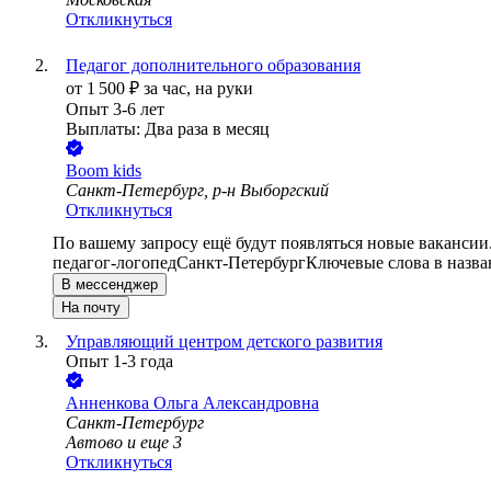
Откликнуться
Педагог дополнительного образования
от
1 500
₽
за час,
на руки
Опыт 3-6 лет
Выплаты: Два раза в месяц
Boom kids
Санкт-Петербург, р-н Выборгский
Откликнуться
По вашему запросу ещё будут появляться новые вакансии
педагог-логопед
Санкт-Петербург
Ключевые слова в назва
В мессенджер
На почту
Управляющий центром детского развития
Опыт 1-3 года
Анненкова Ольга Александровна
Санкт-Петербург
Автово
и еще
3
Откликнуться