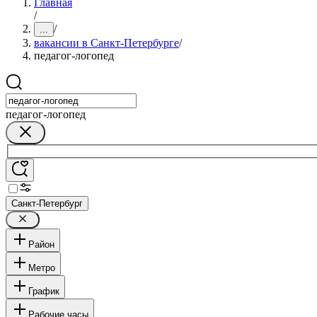
Главная
/
/
...
вакансии в Санкт-Петербурге
/
педагог-логопед
педагог-логопед
Санкт-Петербург
Район
Метро
График
Рабочие часы