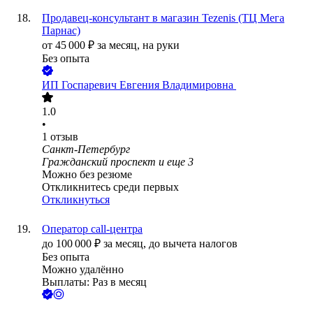
Продавец-консультант в магазин Tezenis (ТЦ Мега
Парнас)
от
45 000
₽
за месяц,
на руки
Без опыта
ИП
Госпаревич Евгения Владимировна
1.0
•
1
отзыв
Санкт-Петербург
Гражданский проспект
и еще
3
Можно без резюме
Откликнитесь среди первых
Откликнуться
Оператор call-центра
до
100 000
₽
за месяц,
до вычета налогов
Без опыта
Можно удалённо
Выплаты: Раз в месяц