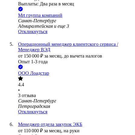
Выплаты: Два раза в месяц
Mrt группа компаний
Санкт-Петербург
Адмиралтейская
и еще
3
Откликнуться
Операционный менеджер клиентского сервиса /
Менеджер ВЭД
от
150 000
₽
за месяц,
до вычета налогов
Опыт 1-3 года
ООО
Лоадстар
4.4
•
3
отзыва
Санкт-Петербург
Петроградская
Откликнуться
Менеджер отдела закупок ЭКБ
от
110 000
₽
за месяц,
на руки