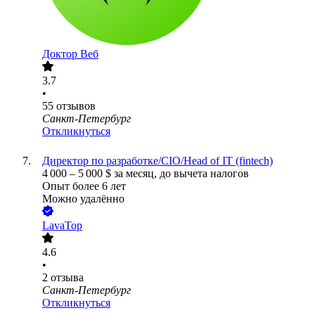
Доктор Веб
3.7
•
55
отзывов
Санкт-Петербург
Откликнуться
Директор по разработке/CIO/Head of IT (fintech)
4 000
–
5 000
$
за месяц,
до вычета налогов
Опыт более 6 лет
Можно удалённо
LavaTop
4.6
•
2
отзыва
Санкт-Петербург
Откликнуться